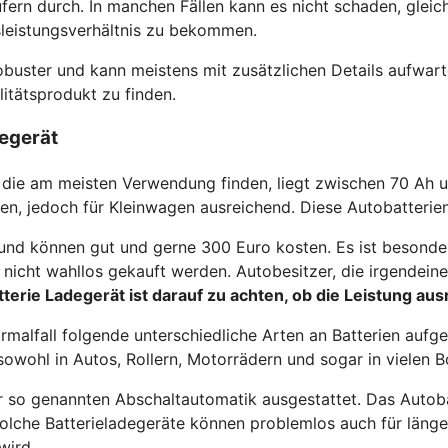
äufern durch. In manchen Fällen kann es nicht schaden, gle
sleistungsverhältnis zu bekommen.
t robuster und kann meistens mit zusätzlichen Details auf
itätsprodukt zu finden.
egerät
, die am meisten Verwendung finden, liegt zwischen 70 Ah 
n, jedoch für Kleinwagen ausreichend. Diese Autobatterien 
 und können gut und gerne 300 Euro kosten. Es ist besonde
so nicht wahllos gekauft werden. Autobesitzer, die irgendei
erie Ladegerät ist darauf zu achten, ob die Leistung ausr
malfall folgende unterschiedliche Arten an Batterien aufg
 sowohl in Autos, Rollern, Motorrädern und sogar in viele
 so genannten Abschaltautomatik ausgestattet. Das Autobat
Solche Batterieladegeräte können problemlos auch für länge
wird.