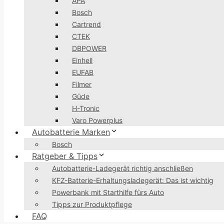
APA
Bosch
Cartrend
CTEK
DBPOWER
Einhell
EUFAB
Filmer
Güde
H-Tronic
Varo Powerplus
Autobatterie Marken
Bosch
Ratgeber & Tipps
Autobatterie-Ladegerät richtig anschließen
KFZ-Batterie-Erhaltungsladegerät: Das ist wichtig
Powerbank mit Starthilfe fürs Auto
Tipps zur Produktpflege
FAQ