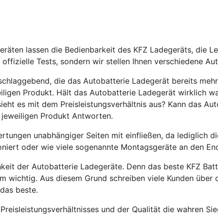
geräten
lassen die Bedienbarkeit des
KFZ Ladegeräts
, die L
 offizielle Tests, sondern wir stellen Ihnen verschiedene Au
schlaggebend, die das
Autobatterie Ladegerät
bereits meh
ligen Produkt. Hält das
Autobatterie Ladegerät
wirklich wa
sieht es mit dem Preisleistungsverhältnis aus? Kann das
Aut
 jeweiligen Produkt Antworten.
tungen unabhängiger Seiten mit einfließen, da lediglich d
oniert oder wie viele sogenannte Montagsgeräte an den En
hkeit der
Autobatterie Ladegeräte
. Denn das beste KFZ Batt
m wichtig. Aus diesem Grund schreiben viele Kunden über d
 das beste.
reisleistungsverhältnisses und der Qualität die wahren Sie