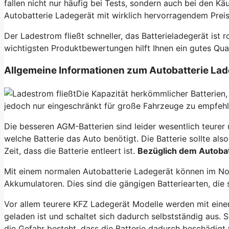
fallen nicht nur häufig bei Tests, sondern auch bei den K
Autobatterie Ladegerät mit wirklich hervorragendem Prei
Der Ladestrom fließt schneller, das Batterieladegerät is
wichtigsten Produktbewertungen hilft Ihnen ein gutes Qual
Allgemeine Informationen zum Autobatterie Lad
Die Kapazität herkömmlicher Batterien
jedoch nur eingeschränkt für große Fahrzeuge zu empfehle
Die besseren AGM-Batterien sind leider wesentlich teurer
welche Batterie das Auto benötigt. Die Batterie sollte al
Zeit, dass die Batterie entleert ist.
Bezüglich dem Autobatt
Mit einem normalen Autobatterie Ladegerät können im Nor
Akkumulatoren. Dies sind die gängigen Batteriearten, die
Vor allem teurere KFZ Ladegerät Modelle werden mit einer
geladen ist und schaltet sich dadurch selbstständig aus. 
die Gefahr besteht, dass die Batterie dadurch beschädigt 