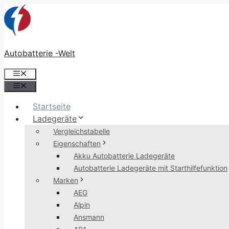
Zum
Inhalt
springen
Autobatterie -Welt
Menü
Menü
Startseite
Ladegeräte
Vergleichstabelle
Eigenschaften
Akku Autobatterie Ladegeräte
Autobatterie Ladegeräte mit Starthilfefunktion
Marken
AEG
Alpin
Ansmann