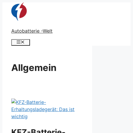
Zum
Inhalt
springen
Autobatterie -Welt
Menü
Allgemein
KFZ-Batterie-